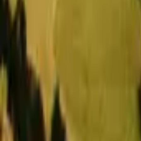
Naši makléři
Aktuality
Kontaktujte nás